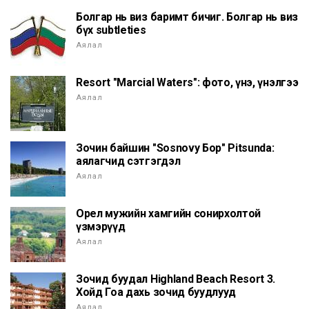
Болгар нь виз баримт бичиг. Болгар нь виз
бүх subtleties
Аялал
Resort "Marcial Waters": фото, үнэ, үнэлгээ
Аялал
Зочин байшин "Sosnovy Бор" Pitsunda:
аялагчид сэтгэгдэл
Аялал
Орел мужийн хамгийн сонирхолтой
үзмэрүүд
Аялал
Зочид буудал Highland Beach Resort 3.
Хойд Гоа дахь зочид буудлууд
Аялал