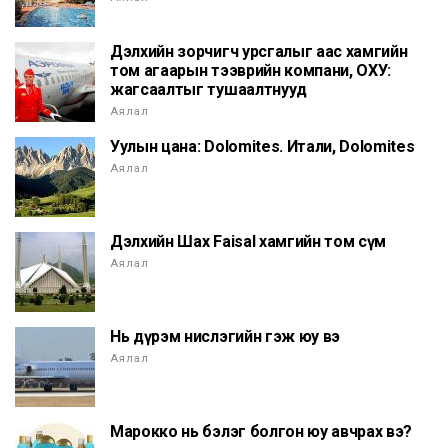
Дэлхийн зорчигч урсгалыг аас хамгийн
том агаарын тээврийн компани, ОХУ:
жагсаалтыг тушаалтнууд
Аялал
Уулын цана: Dolomites. Итали, Dolomites
Аялал
Дэлхийн Шах Faisal хамгийн том сүм
Аялал
Нь дүрэм нислэгийн гэж юу вэ
Аялал
Марокко нь бэлэг болгон юу авчрах вэ?