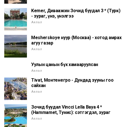
Kemer, Диваажин Зочид буудал 3 * (Турк)
- зураг, үнэ, үнэлгээ
Аялал
Mesherskoye нуур (Москва) - хотод амрах
агуу газар
Аялал
Уулын цанын бүх хамааруулсан
Аялал
Tivat, Монтенегро - Дундад зууны гоо
сайхан
Аялал
Зочид буудал Vincci Lella Baya 4 *
(Hammamet, Тунис): сэтгэгдэл, зураг
Аялал