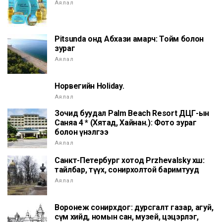
Аялал
Pitsunda онд Абхази амарч: Тойм болон
зураг
Аялал
Норвегийн Holiday.
Аялал
Зочид буудал Palm Beach Resort ДЦГ-ын
Саняа 4 * (Хятад, Хайнан.): Фото зураг
болон үнэлгээ
Аялал
Санкт-Петербург хотод Przhevalsky хөшөө:
тайлбар, түүх, сонирхолтой баримтууд
Аялал
Воронеж сонирхдог: дурсгалт газар, агуй,
сүм хийд, номын сан, музей, цэцэрлэг,