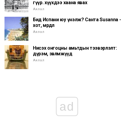
гүүр. хүүхдээ хаана явах
Аялал
Бид Испани юу үнэлж? Санта Susanna -
хот, мөрөөдөл
Аялал
Нисэх онгоцны амьтдын тээвэрлэлт:
дүрэм, зөвлөмжүүд
Аялал
ad