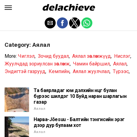
Category: Аялал
More:
Чиглэл
,
Зочид буудал
,
Аялал зөвлөмжүүд
,
Нислэг
,
Жуулчдад зориулсан зөвлөмж
,
Чамин байршил
,
Аялал
,
Эндигтэй газрууд
,
Кемпийн
,
Аялал жуулчлал
,
Түрээс
,
Та баярладаг юм дэлхийн өнцөг булан
бүрээс шилдэг 10 Буйд наран шарлагын
газар
Аялал
Нарва-Jõesuu - Балтийн тэнгисийн эрэг
дээр дур булаам хот
Аялал