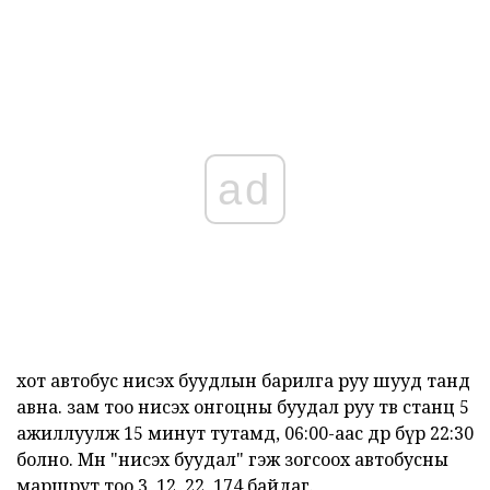
ad
хот автобус нисэх буудлын барилга руу шууд танд
авна. зам тоо нисэх онгоцны буудал руу төв станц 5
ажиллуулж 15 минут тутамд, 06:00-аас өдөр бүр 22:30
болно. Мөн "нисэх буудал" гэж зогсоох автобусны
маршрут тоо 3, 12, 22, 174 байдаг.