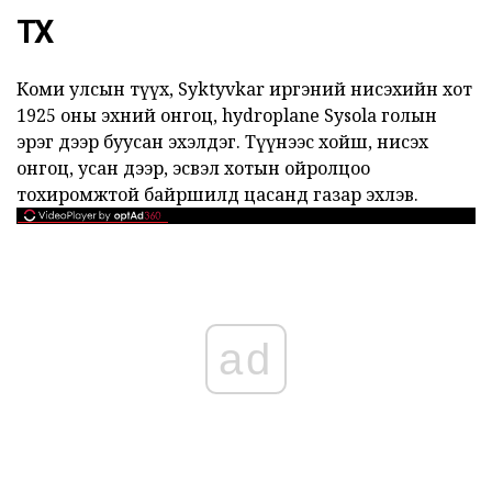
ТҮҮХ
Коми улсын түүх, Syktyvkar иргэний нисэхийн хот
1925 оны эхний онгоц, hydroplane Sysola голын
эрэг дээр буусан эхэлдэг. Түүнээс хойш, нисэх
онгоц, усан дээр, эсвэл хотын ойролцоо
тохиромжтой байршилд цасанд газар эхлэв.
ad