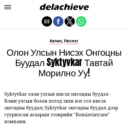
,
Аялал
Нислэг
Олон Улсын Нисэх Онгоцны
Буудал Syktyvkar Тавтай
Морилно Уу!
Syktyvkar олон улсын нисэх онгоцны буудал -
Коми улсын болон хотод зөвхөн нэг гол нисэх
онгоцны буудал; Syktyvkar онгоцны буудал дээр
суурилсан агаарын тээврийн "Komiaviatrans"
компани.