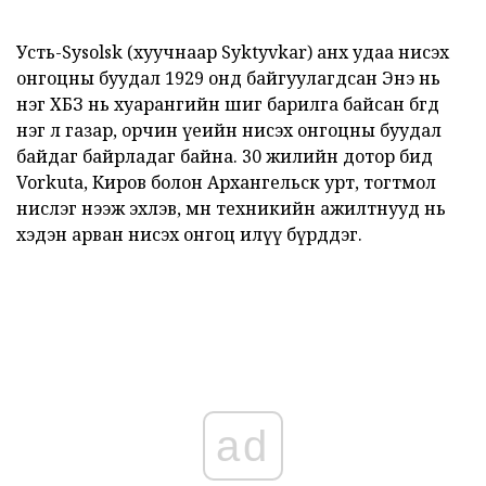
Усть-Sysolsk (хуучнаар Syktyvkar) анх удаа нисэх
онгоцны буудал 1929 онд байгуулагдсан Энэ нь
нэг ХБЗ нь хуарангийн шиг барилга байсан бөгөөд
нэг л газар, орчин үеийн нисэх онгоцны буудал
байдаг байрладаг байна. 30 жилийн дотор бид
Vorkuta, Киров болон Архангельск урт, тогтмол
нислэг нээж эхлэв, мөн техникийн ажилтнууд нь
хэдэн арван нисэх онгоц илүү бүрддэг.
ad