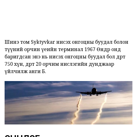
Шинэ том Syktyvkar нисэх онгоцны буудал болон
түүний орчин үеийн терминал 1967 Өнөөдөр онд
баригдсан энэ нь нисэх онгоцны буудал бол өдөрт
750 хүн, өдөрт 20 орчим нислэгийн дунджаар
үйлчилж анги Б.