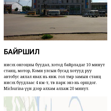
БАЙРШИЛ
нисэх онгоцны буудал, хотод байрладаг 10 минут
станц, мотор, Коми улсын бусад хотууд руу
автобус аялал явах нь явж. гол төмөр замын станц
нисэх буудлаас 4 км-т, төв парк энэ нь оршдог.
Michurina үүн дээр алхам алхаж 20 минут.