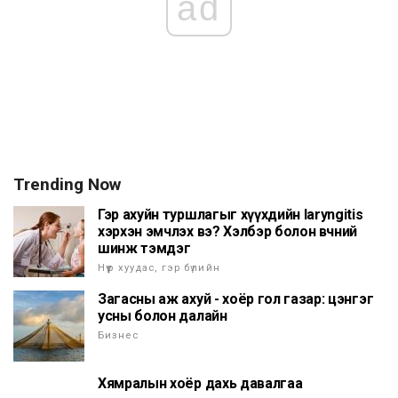
ad
Trending Now
Гэр ахуйн туршлагыг хүүхдийн laryngitis
хэрхэн эмчлэх вэ? Хэлбэр болон өвчний
шинж тэмдэг
Нүүр хуудас, гэр бүлийн
Загасны аж ахуй - хоёр гол газар: цэнгэг
усны болон далайн
Бизнес
Хямралын хоёр дахь давалгаа