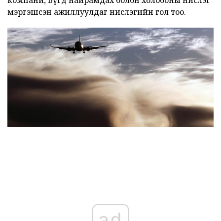
мэргэшсэн ажиллуулдаг нислэгийн гол тоо.
ad