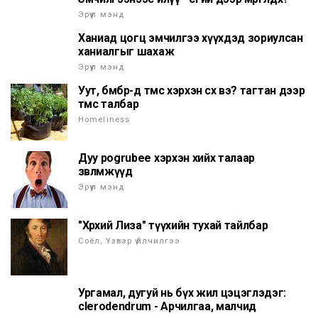
Эрүүл мэнд
Ханиад цогц эмчилгээ хүүхдэд зориулсан
ханиалгыг шахаж
Эрүүл мэнд
Уут, бөмбөр-д төмс хэрхэн өсөх вэ? тагтан дээр
төмс талбар
Homeliness
Дуу pogrubee хэрхэн хийх талаар
зөвлөмжүүд
Эрүүл мэнд
"Хөөрхий Лиза" түүхийн тухай тайлбар
Соёл, Үзвэр үйлчилгээ
Ургамал, дугуй нь бүх жил цэцэглэдэг:
clerodendrum - Арчилгаа, малчид