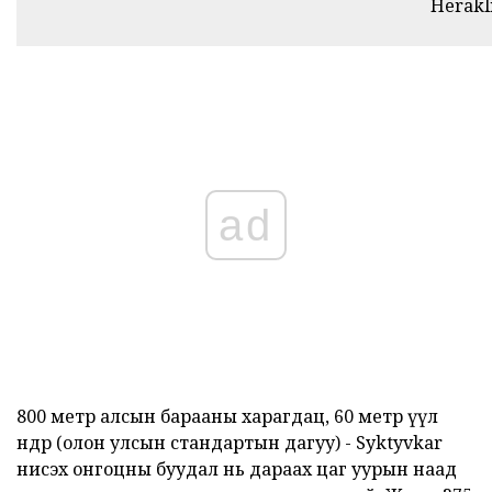
Herakl
ad
800 метр алсын барааны харагдац, 60 метр үүл
өндөр (олон улсын стандартын дагуу) - Syktyvkar
нисэх онгоцны буудал нь дараах цаг уурын наад