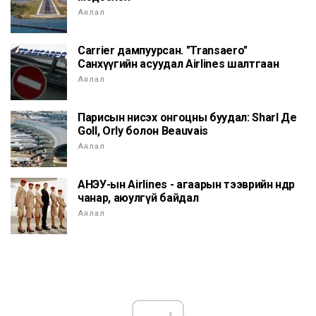
Аялал
Carrier дампуурсан. "Transaero"
Санхүүгийн асуудал Airlines шалтгаан
Аялал
Парисын нисэх онгоцны буудал: Sharl Де
Goll, Orly болон Beauvais
Аялал
АНЭУ-ын Airlines - агаарын тээврийн өндөр
чанар, аюулгүй байдал
Аялал