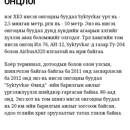
ОНЦЛОГ
нэг ХБЗ нисэх онгоцны буудал Syktyvkar урт нь -
2,5 мянган метр, өргөн нь - 50 метр. Энэ нь нисэх
онгоцны буудал дунд хүндийн агаарын хөлгийг
хүлээн авах боломжийг олгодог. Төрөл хамгийн том
нисэх онгоц Ил-76, АН-12, Syktyvkar-д газар Ту-204
болон AirbusA320 ялгаатай нь ирж байгаа.
Хоёр терминал, дотоодын болон олон улсын,
шинэчлэн байгаа байгаа ба 2011 онд засварласан
ба 2012 онд энэ нь нисэх онгоцны буудал
"Syktyvkar-Өмнөд" -ийн барилгын ажлыг
үргэлжлүүлэх шийдвэр гаргасан байна. 80-аад
онд. Энэ хот нь том шинэ нисэх онгоцны буудал
нь 20 км-ийн барилгын ажлыг зогсоож байсан,
одоо төслийн хөрөнгө оруулалтыг татах төлөвлөж байна.