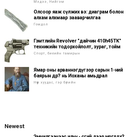
Мэдээ, Нийгэм
Олсоор яаж сүлжих вэ: диаграм болон
алхам алхмаар зааварчилгаа
Гомдол
Гэмтлийн Revolver "дайчин 410h45TK"
техникийн тодорхойлолт, зураг, тойм
Спорт, биеийн тамирын
Ямар оны арваннэгдүгээр сарын 1-ний
баярын өдөр? нь Иоханы амьдрал
Нүүр хуудас, гэр бүлийн
Newest
Эмчилгээнээс илүү - өсгий дээр мөргөлдөх?