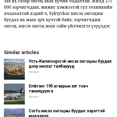
зах нь газар онгоц авах хүчин чадалтай. Жилд 275
000 зорчигчдын, жижиг хэмжээтэй сул техникийн
ачаалалтай хэдий ч, Syktyvkar нисэх онгоцны
буудал нь маш эрч хүчтэй байх, зорчигчдын
онгоц, нисэх онгоц маш сайн үйлчилгээ үзүүлдэг.
Similar articles
Усть-Kamenogorsk нисэх онгоцны буудал
дээр нислэг талбарууд
Аялал
Embraer 195 агаарын хөлөг товч
танилцуулга
Аялал
Corfu нисэх онгоцны буудал: хэрэгтэй
мэдээлэл