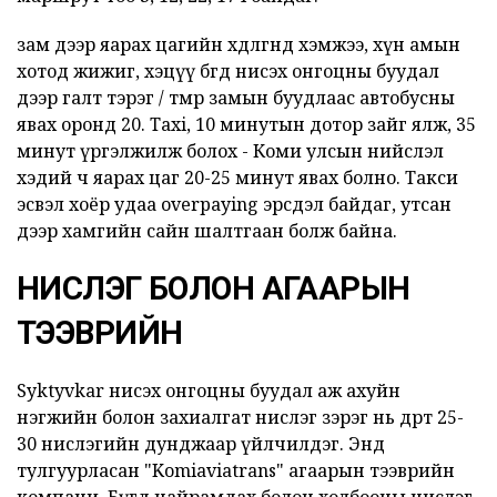
зам дээр яарах цагийн хөдөлгөөнд хэмжээ, хүн амын
хотод жижиг, хэцүү бөгөөд нисэх онгоцны буудал
дээр галт тэрэг / төмөр замын буудлаас автобусны
явах оронд 20. Taxi, 10 минутын дотор зайг ялж, 35
минут үргэлжилж болох - Коми улсын нийслэл
хэдий ч яарах цаг 20-25 минут явах болно. Такси
эсвэл хоёр удаа overpaying эрсдэл байдаг, утсан
дээр хамгийн сайн шалтгаан болж байна.
НИСЛЭГ БОЛОН АГААРЫН
ТЭЭВРИЙН
Syktyvkar нисэх онгоцны буудал аж ахуйн
нэгжийн болон захиалгат нислэг зэрэг нь өдөрт 25-
30 нислэгийн дунджаар үйлчилдэг. Энд
тулгуурласан "Komiaviatrans" агаарын тээврийн
компани, Бүгд найрамдах болон холбооны нислэг