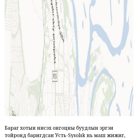
ad
Бараг хотын нисэх онгоцны буудлын эргэн
тойронд баригдсан Усть-Sysolsk нь маш жижиг,