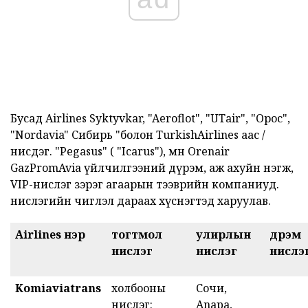
Бусад Airlines Syktyvkar, "Aeroflot", "UTair", "Орос",
"Nordavia" Сибирь "болон TurkishAirlines аас /
нисдэг. "Pegasus" ( "Icarus"), мөн Orenair
GazPromAvia үйлчилгээний дүрэм, аж ахуйн нэгж,
VIP-нислэг зэрэг агаарын тээврийн компаниуд.
нислэгийн чиглэл дараах хүснэгтэд харуулав.
Airlines нэр
тогтмол
улирлын
дүрэм
нислэг
нислэг
нислэ
Komiaviatrans
холбооны
Сочи,
нислэг:
Anapa,