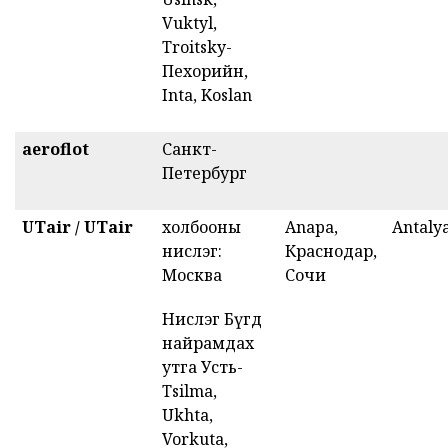
Vuktyl,
Troitsky-
Пехорийн,
Inta, Koslan
aeroflot
Санкт-
Петербург
UTair /
UTair
холбооны
Anapa,
Antaly
нислэг:
Краснодар,
Москва
Сочи
Нислэг Бүгд
найрамдах
утга Усть-
Tsilma,
Ukhta,
Vorkuta,