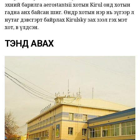
эхний барилга aerostantsii хотын Kirul онд хотын
гадна анх байсан шиг. Өнөөдөр хотын нэр нь зүгээр л
нутаг дэвсгэрт байрлах Kirulsky зах зээл гэх мэт
хот, өв үлдсэн.
ТЭНД АВАХ