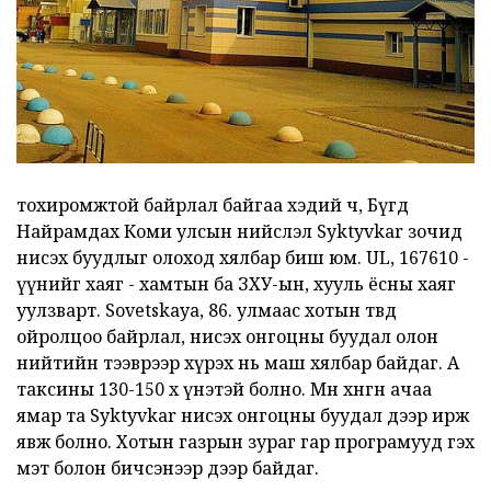
тохиромжтой байрлал байгаа хэдий ч, Бүгд
Найрамдах Коми улсын нийслэл Syktyvkar зочид
нисэх буудлыг олоход хялбар биш юм. UL, 167610 -
үүнийг хаяг - хамтын ба ЗХУ-ын, хууль ёсны хаяг
уулзварт. Sovetskaya, 86. улмаас хотын төвд
ойролцоо байрлал, нисэх онгоцны буудал олон
нийтийн тээврээр хүрэх нь маш хялбар байдаг. А
таксины 130-150 х үнэтэй болно. Мөн хөнгөн ачаа
ямар та Syktyvkar нисэх онгоцны буудал дээр ирж
явж болно. Хотын газрын зураг гар програмууд гэх
мэт болон бичсэнээр дээр байдаг.