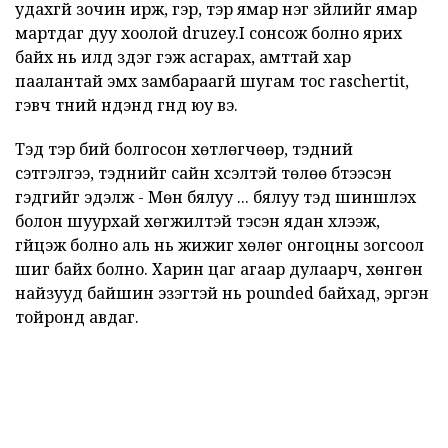
удахгүй зочин ирж, гэр, тэр ямар нэг зүйлийг ямар
мартдаг дуу хоолой druzey.I сонсож болно ярих
байх нь илүүд үздэг гэж асгарах, амттай хар
паалантай эмх замбараагүй шугам тос raschertit,
гэвч түүний нүдэнд гүнд юу вэ.
Тэд тэр бий болгосон хөтлөгчөөр, тэдний
сэтгэлгээ, тэднийг сайн хүсэлтэй төлөө бүтээсэн
гэдгийг эдэлж - Мөн бялуу ... бялуу тэд шиншлэх
болон шуурхай хөгжилтэй тэсэн ядан хүлээж,
гүйцэж болно аль нь жижиг хөлөг онгоцны зогсоол
шиг байх болно. Харин цаг агаар дулаарч, хөнгөн
найзууд байшин эзэгтэй нь pounded байхад, эргэн
тойронд авдаг.