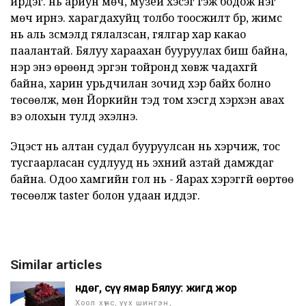
ирдэг. нь ариун мөч, музей хэсэг гэж бодож нэг
мөч ирнэ. харагдахуйц толбо тоосжилт бүр, жимс
нь аль зүсмэлүүд гялалзсан, гялгар хар какао
паалантай. Бялуу хараахан бууруулах биш байна,
үнэр энэ өрөөнд эргэн тойронд хөвж чадахгүй
байна, харин урьдчилан зочид хэр байх болно
төсөөлж, мөн Йоркийн тэд том хэсгүүд хэрхэн авах
вэ олохын тулд эхэлнэ.
Эцэст нь алтан судал бууруулсан нь хэрчиж, тос
тусгаарласан судлууд нь эхний азтай дамждаг
байна. Одоо хамгийн гол нь - Яарах хэрэггүй өөртөө
төсөөлж taster болон удаан иддэг.
Similar articles
Өндөг, сүү ямар Бялуу: жигд жор
Хоол хүнс, уух шингэн,