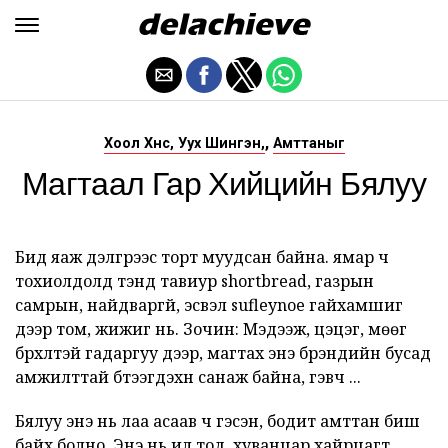
,
Хоол Хүнс, Уух Шингэн,
Амттаныг
Магтаал Гар Хийцийн Бялуу
Бид яаж дэлгүүрээс торт муудсан байна. ямар ч
тохиолдолд тэнд тавиур shortbread, газрын
самрын, найдваргүй, эсвэл sufleynoe гайхамшиг
дээр том, жижиг нь. Зочин: Мэдээж, цэцэг, мөөг
бүрхүүлтэй гадаргуу дээр, магтах энэ брэндийн бусад
амжилттай бүтээгдэхүүн санаж байна, гэвч ...
Бялуу энэ нь лаа асаав ч гэсэн, бодит амттан биш
байх болно. Энэ нь ил тод, хуванцар хайрцагт