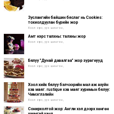
Зуслангийн байшин бяслаг нь Cookies:
тохиолдуулан бүрийн жор
Хоол хүнс, уух шингэн,
Амт нэрс талхны: талхны жор
Хоол хүнс, уух шингэн,
Бялуу "Дунай давалгаа" жор зурагнууд
Хоол хүнс, уух шингэн,
Хоол хийх бялуу бэлчээрийн мал аж ахуйн
хэв маяг. rustique хэв маяг хуримын бялуу:
Чимэглэлийн
Хоол хүнс, уух шингэн,
Сонирхолтой жор: Англи хэл дээрх хөнгөн
хуумгай ханд