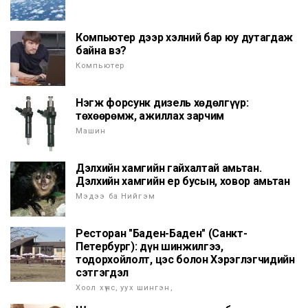
Компьютер дээр хэлний бар юу дутагдаж
байна вэ?
Компьютер
Нэгж форсунк дизель хөдөлгүүр:
төхөөрөмж, ажиллах зарчим
Машин
Дэлхийн хамгийн гайхалтай амьтан.
Дэлхийн хамгийн ер бусын, ховор амьтан
Мэдээ ба Нийгэм
Ресторан "Баден-Баден" (Санкт-
Петербург): дүн шинжилгээ,
тодорхойлолт, цэс болон Хэрэглэгчидийн
сэтгэгдэл
Хоол хүнс, уух шингэн,