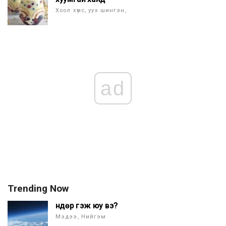
Хоол хүнс, уух шингэн,
ad
Trending Now
Өндөр гэж юу вэ?
Мэдээ, Нийгэм