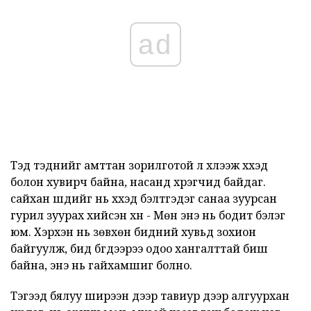
ad
Тэд тэднийг амттан зорилготой л хүлээж хүүхэд
болон хувирч байна, насанд хүрэгчид байдаг.
сайхан шүдийг нь хүүхэд бэлтгэдэг санаа зуурсан
гурил зуурах хийсэн хүн - Мөн энэ нь бодит бэлэг
юм. Хэрхэн нь зөвхөн бидний хувьд зохион
байгуулж, бид бүгдээрээ одоо хангалттай биш
байна, энэ нь гайхамшиг болно.
Тэгээд бялуу ширээн дээр тавиур дээр алгуурхан