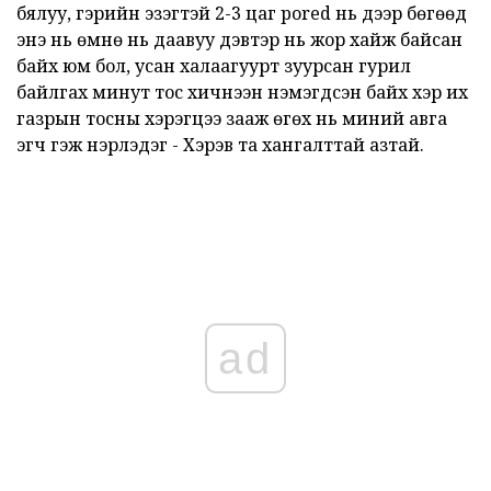
бялуу, гэрийн эзэгтэй 2-3 цаг pored нь дээр бөгөөд
энэ нь өмнө нь даавуу дэвтэр нь жор хайж байсан
байх юм бол, усан халаагуурт зуурсан гурил
байлгах минут тос хичнээн нэмэгдсэн байх хэр их
газрын тосны хэрэгцээ зааж өгөх нь миний авга
эгч гэж нэрлэдэг - Хэрэв та хангалттай азтай.
ad