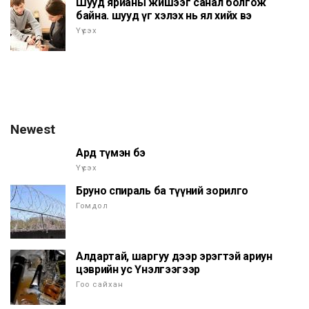
Шууд ярианы жишээг санал болгож
байна. шууд үг хэлэх нь ял хийх вэ
Үүсэх
Newest
Ард түмэн бэ
Үүсэх
Бруно спираль ба түүний зорилго
Гомдол
Алдартай, шаргуу дээр эрэгтэй ариун
цэврийн ус Үнэлгээгээр
Гоо сайхан