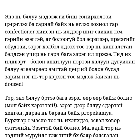
Энэ нь бялуу мэдээж үгүй биш сонирхолтой
цэцэглэх ба сарнай байх нь өгүүлэх зохиол гар
confectioner хийсэн нь үйлдвэр шиг сайхан юм.
гэрийн эзэгтэй, яг болоогуй бол эсрэгээр, ирмэгийг
обудтай, зэрэг хэлбэл үлдээх тос тэр нь хангалттай
бэлдсэн учир нь гарч бага зэрэг илүү иржээ. Түүнд их
үйлдвэрт - болон анхилуун үнэртэй халуун дугуйлан
бялуу өгөөмрөөр амттай цөцгий болон бусад
зарим нэг нь тэр хэрхэн тос мэдэж байсан нь
doused!
Тэр, энэ бялуу бүртээ бага зэрэг өөр өөр байж болно
(мөн байх хэрэгтэй!). зэрэг дээр бялуу сүүдэртэй
хөнгөн, дараа нь бараан байх propekaniya.
Буржгар үс масло тос нь ихэнхдээ, эсвэл ховор
сэтгэлийн Эзэгтэй бий болно. Магадгүй тэр нь
тэдний муруйлт гэж түүний бүх баяр баясгалан