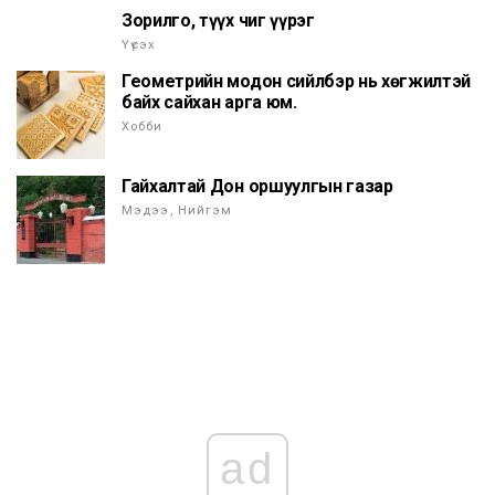
Зорилго, түүх чиг үүрэг
Үүсэх
Геометрийн модон сийлбэр нь хөгжилтэй
байх сайхан арга юм.
Хобби
Гайхалтай Дон оршуулгын газар
Мэдээ, Нийгэм
ad