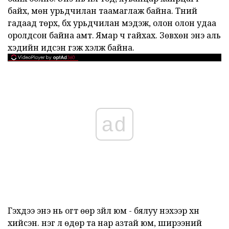
байх, мөн урьдчилан таамаглаж байна. Түүний
гадаад төрх, бүх урьдчилан мэдэж, олон олон удаа
оролдсон байна амт. Ямар ч гайхах. Зөвхөн энэ аль
хэдийн идсэн гэж хэлж байна.
ad
Гэхдээ энэ нь огт өөр зүйл юм - бялуу үнэхээр хүн
хийсэн. нэг л өдөр та нар азтай юм, ширээний