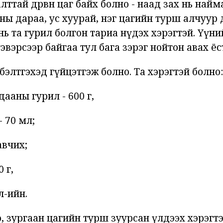
лттай дөрвөн цаг байх болно - наад зах нь найм
ны дараа, ус хуурай, нэг цагийн турш алчуур 
нь та гурил болгон тариа нүдэх хэрэгтэй. Үүни
тэвэрсээр байгаа тул бага зэрэг нойтон авах ёс
бэлтгэхэд гүйцэтгэж болно. Та хэрэгтэй болно:
дааны гурил - 600 г,
- 70 мл;
авчих;
0 г,
л-ийн.
, зургаан цагийн турш зуурсан үлдээх хэрэгтэ