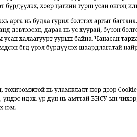
торт бүрдүүлэх, хоёр цагийн турш усан онгоц ил
ахь арга нь будаа гурил бэлтгэх аргыг багтана
анд дэвтээсэн, дараа нь ус хуурай, бүрэн болг
 усан халаагуурт уурын байна. Чанасан тариа
мдсэн бөгөөд үрэл бүрдүүлэх шаардлагатай на
л, тохиромжтой нь уламжлалт жор дээр Cookie
, үндэс идэх. үр дүн нь амттай БНСУ-ын чихэр,
х юм.