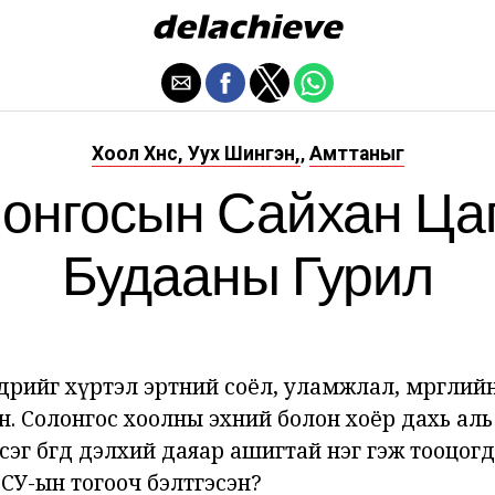
Хоол Хүнс, Уух Шингэн,
Амттаныг
,
онгосын Сайхан Ца
Будааны Гурил
 өдрийг хүртэл эртний соёл, уламжлал, мөргөли
н. Солонгос хоолны эхний болон хоёр дахь аль
эг бөгөөд дэлхий даяар ашигтай нэг гэж тооцогд
СУ-ын тогооч бэлтгэсэн?