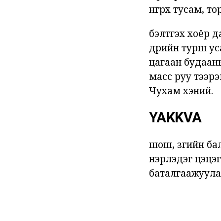
өнгөрөх тусам, 
бэлтгэх хоёр д
өдрийн турш ус
цагаан будааны
масс руу тээрэ
Чухам хэний.
YAKKVA
шош, зөгийн ба
нэрлэдэг цэцэг
баталгаажуула