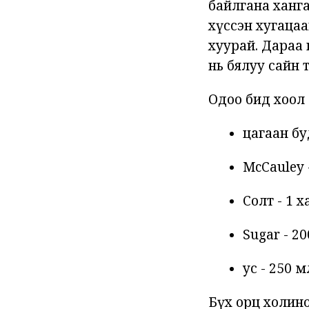
байлгана ханга
хүссэн хугацаа
хуурай. Дараа 
нь бялуу сайн 
Одоо бид хоол 
цагаан бу
McCauley 
Солт - 1 х
Sugar - 20
ус - 250 м
Бүх орц холино