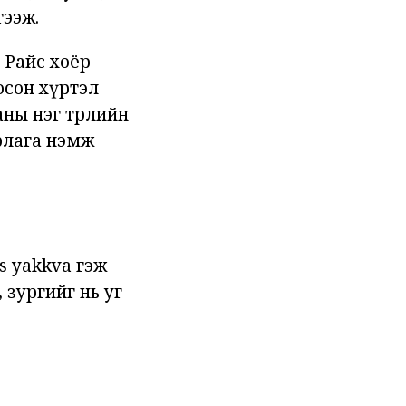
гээж.
. Райс хоёр
осон хүртэл
ны нэг төрлийн
йрлага нэмж
s yakkva гэж
 зургийг нь уг