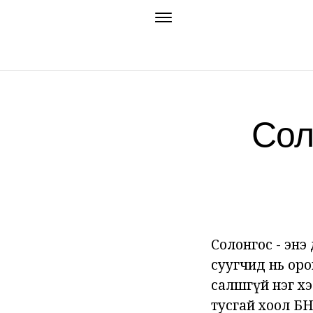
Сол
Солонгос - энэ
суугчид нь оро
салшгүй нэг хэс
тусгай хоол БН