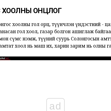
 ХООЛНЫ ОНЦЛОГ
нгос хоолны гол орц, түүнчлэн үндэстний - ца
анасан гол хоол, газар болгон ашиглаж байгаа б
мон сүмс нэмж, түүний суурь Солонгосын амтт
амтат хоол нь маш их, харин зарим нь олны г
ad