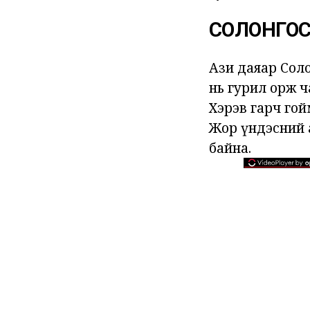
СОЛОНГОС
Ази даяар Соло
нь гурил орж ч
Хэрэв гарч гой
Жор үндэсний 
байна.