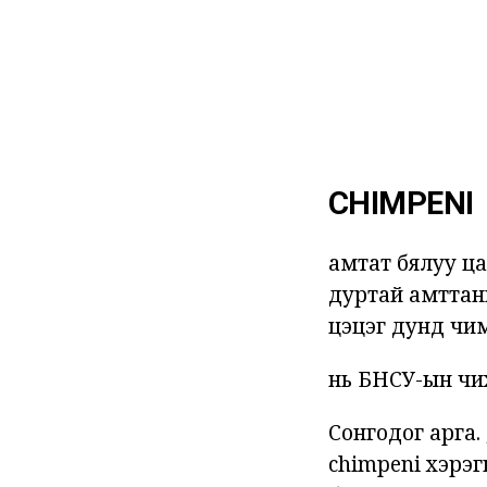
CHIMPENI
амтат бялуу ца
дуртай амттаны
цэцэг дунд чи
нь БНСУ-ын чих
Сонгодог арга.
chimpeni хэрэг