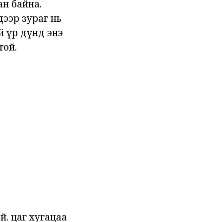
ан байна.
дээр зураг нь
й үр дүнд энэ
той.
й. цаг хугацаа