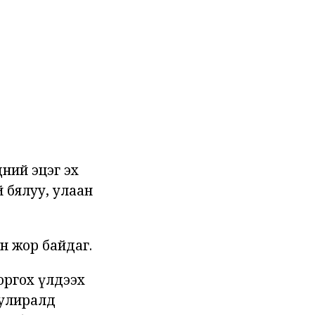
дний эцэг эх
 бялуу, улаан
н жор байдаг.
норгох үлдээх
 улиралд