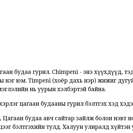
гаан будаа гурил. Chimpeni - энэ хүүхдүүд, тэ
 нэг юм. Timpeni (хоёр дахь нэр) жижиг дугуй
мэглэлийн нь уурын хэлбэртэй байна.
эрлэг цагаан будааны гурил бэлтгэх хэд хэдэ
 , Цагаан будаа авч сайтар зайлж болон нэвт 
цээг бэлтгэхийн тулд. Халуун улиралд хүйтэн