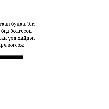
гаан будаа. Энэ
өгөөд болгосон
ан үед хийдэг.
арч зогсож