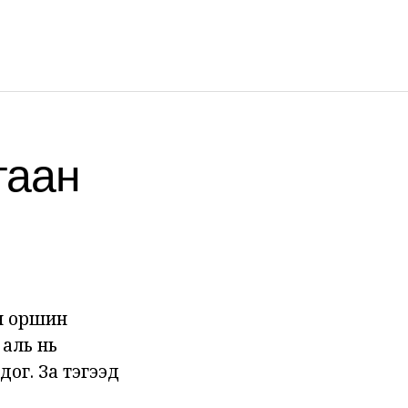
гаан
йн оршин
 аль нь
дог. За тэгээд