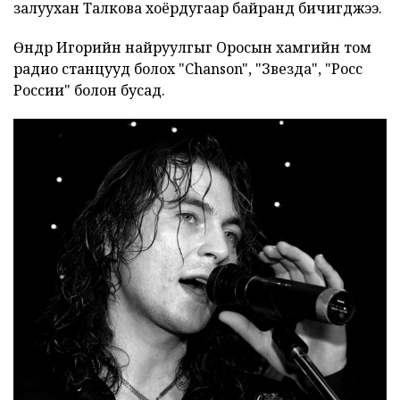
залуухан Талкова хоёрдугаар байранд бичигджээ.
Өнөөдөр Игорийн найруулгыг Оросын хамгийн том
радио станцууд болох "Chanson", "Звезда", "Росс
России" болон бусад.