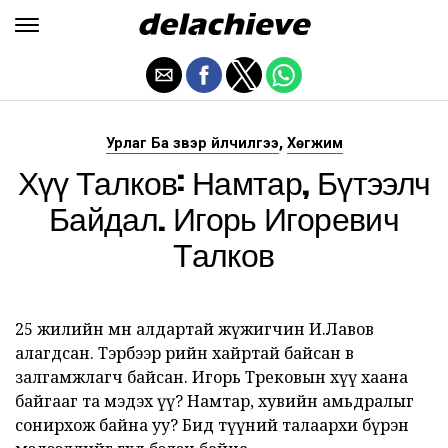
,
Урлаг Ба Үзвэр Үйлчилгээ
Хөгжим
Хүү Талков: Намтар, Бүтээлч
Байдал. Игорь Игоревич
Талков
25 жилийн өмнө алдартай жүжигчин И.Лавов
алагдсан. Тэрбээр өөрийн хайртай байсан өв
залгамжлагч байсан. Игорь Трековын хүү хаана
байгааг та мэдэх үү? Намтар, хувийн амьдралыг
сонирхож байна уу? Бид түүний талаархи бүрэн