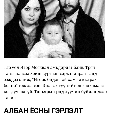
Тэр үед Игор Москвад амьдардаг байв. Төрсөн
таньснаасаа хойш зургаан сарын дараа Танд
ээждээ очиж, "Игорь бидэнтэй хамт амьдрах
болно" гэж хэлсэн. Эцэг эх түүнийг энэ алхамаас
холдуулаагүй. Таньярын өрөөнд хуучин буйдан дээр
тавив.
АЛБАН ЁСНЫ ГЭРЛЭЛТ