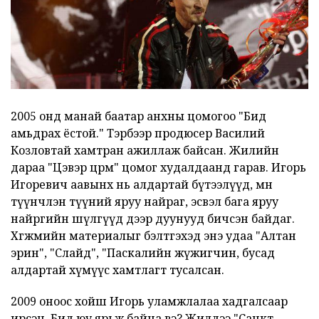
2005 онд манай баатар анхны цомогоо "Бид
амьдрах ёстой." Тэрбээр продюсер Василий
Козловтай хамтран ажиллаж байсан. Жилийн
дараа "Цэвэр цөөрөм" цомог худалдаанд гарав. Игорь
Игоревич аавынх нь алдартай бүтээлүүд, мөн
түүнчлэн түүний яруу найраг, эсвэл бага яруу
найргийн шүлгүүд дээр дуунууд бичсэн байдаг.
Хөгжмийн материалыг бэлтгэхэд энэ удаа "Алтан
эрин", "Слайд", "Паскалийн жүжигчин, бусад
алдартай хүмүүс хамтлагт тусалсан.
2009 оноос хойш Игорь уламжлалаа хадгалсаар
ирсэн. Бид юу ярьж байна вэ? Жилдээ "Санкт-