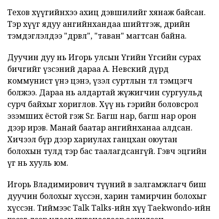
Техов хүүгийнхээ ахиц дэвшилийг хянаж байсан.
Тэр хүүг ядуу ангийнхандаа шийтгэж, өдрийн
тэмдэглэлдээ "дөрвөл", "таван" магтсан байна.
Дуучин дуу нь Игорь улсын Үгийн Үгсийн сурах
бичгийг үзсэний дараа А. Невский дүрд
коммунист үнэ цэнэ, үзэл суртлын төлөө тэмцэгч
болжээ. Дараа нь алдартай жүжигчин сургуульд
сурч байхыг хориглов. Хүү нь гэрийн боловсрол
эзэмших ёстой гэж Sr. Багш нар, багш нар орон
дээр ирэв. Манай баатар ангийнханаа алдсан.
Хичээл бүр дээр хариулах ганцхан оюутан
болохын тулд тэр бас таалагдсангүй. Гэвч эцгийн
үг нь хууль юм.
Игорь Владимирович түүний өв залгамжлагч биш
дуучин болохыг хүссэн, харин тамирчин болохыг
хүссэн. Тиймээс Talk Talks-ийн хүү Taekwondo-ийн