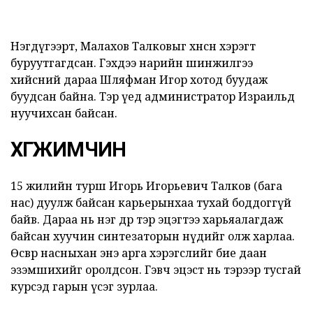
Нэгдүгээрт, Малахов Талковыг хөнөөсөн хэрэгт
буруутгагдсан. Гэхдээ нарийн шинжилгээ
хийсний дараа Шляфман Игор хотод буудаж
буудсан байна. Тэр үед администратор Израильд
нуучихсан байсан.
ХӨГЖИМЧИН
15 жилийн турш Игорь Игорьевич Талков (бага
нас) дуулж байсан карьерынхаа тухай боддоггүй
байв. Дараа нь нэг өдөр тэр эцэгтээ харьяалагдаж
байсан хуучин синтезаторын нүдийг олж харлаа.
Өсвөр насныхан энэ арга хэрэгслийг бие даан
эзэмшихийг оролдсон. Гэвч эцэст нь тэрээр тусгай
курсэд гарын үсэг зурлаа.