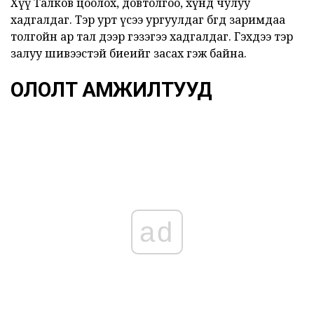
Хүү Талков цоолох, довтолгоо, хүнд чулуу
хадгалдаг. Тэр урт үсээ ургуулдаг бөгөөд заримдаа
толгойн ар тал дээр гэзэгээ хадгалдаг. Гэхдээ тэр
залуу шивээстэй биеийг засах гэж байна.
ОЛОЛТ АМЖИЛТУУД
ad