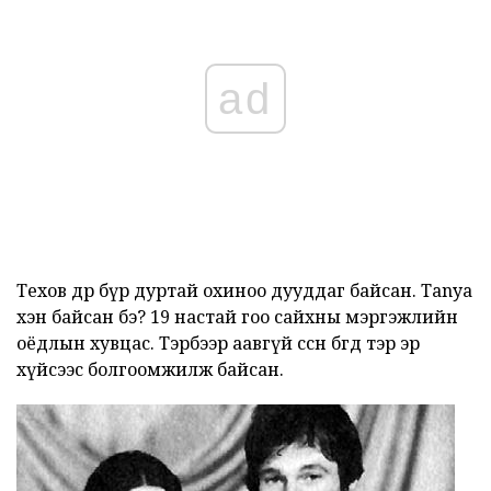
ad
Техов өдөр бүр дуртай охиноо дууддаг байсан. Tanya
хэн байсан бэ? 19 настай гоо сайхны мэргэжлийн
оёдлын хувцас. Тэрбээр аавгүй өссөн бөгөөд тэр эр
хүйсээс болгоомжилж байсан.