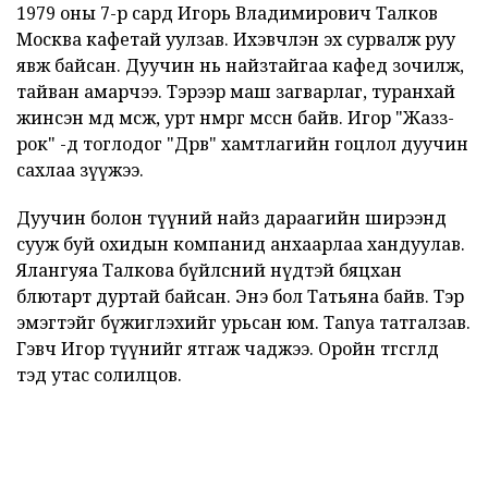
1979 оны 7-р сард Игорь Владимирович Талков
Москва кафетай уулзав. Ихэвчлэн эх сурвалж руу
явж байсан. Дуучин нь найзтайгаа кафед зочилж,
тайван амарчээ. Тэрээр маш загварлаг, туранхай
жинсэн өмд өмсөж, урт нөмрөг өмссөн байв. Игор "Жазз-
рок" -д тоглодог "Дөрөв" хамтлагийн гоцлол дуучин
сахлаа зүүжээ.
Дуучин болон түүний найз дараагийн ширээнд
сууж буй охидын компанид анхаарлаа хандуулав.
Ялангуяа Талкова бүйлсний нүдтэй бяцхан
блютарт дуртай байсан. Энэ бол Татьяна байв. Тэр
эмэгтэйг бүжиглэхийг урьсан юм. Tanya татгалзав.
Гэвч Игор түүнийг ятгаж чаджээ. Оройн төгсгөлд
тэд утас солилцов.