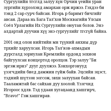
Сургуулийн төгсгөлд залуу хүн Орчин үеийн уран
зургийн хүрээлэнд амархан орж иржээ. Гэхдээ би
тэнд 2 сар сурч байсан. Игорь өөрөө баримт бичгийг
авсан. Дараа нь Бага Тал'хов Москвагийн Улсын
Соёл Урлагийн Их Сургуулийн оюутан болов. Энэ
алдартай дуучин хүү энэ сургуулийг төгсөөгүй байна.
2001 онд олон нийтийн өмнө түүний анхны дүр
төрхийг харуулсан. Игорь Тал'ков-ахмадын
дурсгалд зориулан Кремлийн ордонд зохион
байгуулсан концертод оролцов. Тэр залуу "Би
эргэж ирнэ" дууг дуулжээ. Хонхоргонууд
үзэгчдийн биед дамжин гүйж байв. Эцсийн эцэст,
тэдний шүтээн зогсож, зөвхөн залуухан байсан.
Тааламжтай бас сайхан дуу хоолой. Үзэгчид
Игороос хөдлөв. Тэд удаан хугацаанд хашгирч,
"Bravo!" Гэж хашгирав.