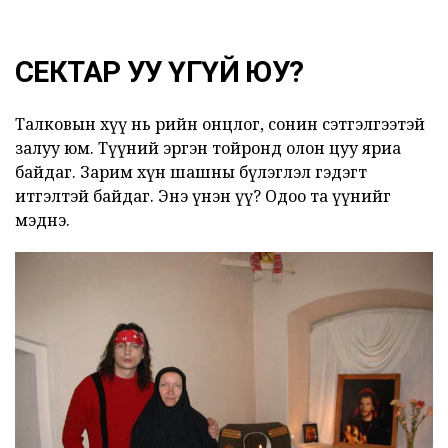
СЕКТАР УУ ҮГҮЙ ЮУ?
Талковын хүү нь өөрийн онцлог, сонин сэтгэлгээтэй
залуу юм. Түүний эргэн тойронд олон цуу яриа
байдаг. Зарим хүн шашны бүлэглэл гэдэгт
итгэлтэй байдаг. Энэ үнэн үү? Одоо та үүнийг
мэднэ.