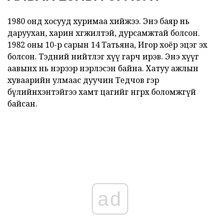
1980 онд хосууд хуримаа хийжээ. Энэ баяр нь
даруухан, харин хөгжилтэй, дурсамжтай болсон.
1982 оны 10-р сарын 14 Татьяна, Игор хоёр эцэг эх
болсон. Тэдний нийтлэг хүү гарч ирэв. Энэ хүүг
аавынх нь нэрээр нэрлэсэн байна. Хатуу ажлын
хуваарийн улмаас дуучин Тедчов гэр
бүлийнхэнтэйгээ хамт цагийг өнгөрөөх боломжгүй
байсан.
ad