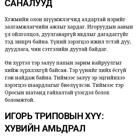
САНАЛУУД
Хөгжмийн олон шүүмжлэгчид алдартай нэрийг
залгамжлагчийн ажлыг хардаг. Игоруудын аавын
үл ойлголцол, дуулгаваргүй явдлыг дагадаггүйг
тэд зөвшөөрч байна. Үүний зэрэгцээ ижил төстэй дуу,
дуудлага, чин сэтгэлийн дуутай байдаг.
Өнөө хүртэл тэр залуу папын зарим найруулгыг
хийж зүрхлэхгүй байсан. Тэр үүнийг хийх ёсгүй
гэж найдаж байна. Тиймээс залуу эр эцгийнхээ
хэрэгцээ шаардлагыг биелүүлсэн. Тиймээс тэр
Оросын шатанд гайхалтай үзэгдэл болох
боломжтой.
ИГОРЬ ТРИПОВЫН ХҮҮ:
ХУВИЙН АМЬДРАЛ