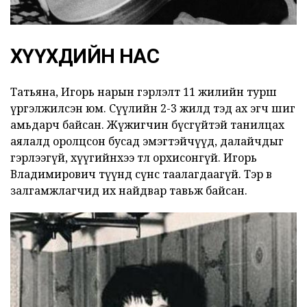
ХҮҮХДИЙН НАС
Татьяна, Игорь нарын гэрлэлт 11 жилийн турш
үргэлжилсэн юм. Сүүлийн 2-3 жилд тэд ах эгч шиг
амьдарч байсан. Жүжигчин бүсгүйтэй танилцах
аялалд оролцсон бусад эмэгтэйчүүд, далайчдыг
гэрлээгүй, хүүгийнхээ төлөө орхисонгүй. Игорь
Владимирович түүнд сүнс таалагдаагүй. Тэр өв
залгамжлагчид их найдвар тавьж байсан.