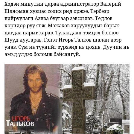
Хэдэн минутын дараа администратор Валерий
Шляфман хувцас солих өрөөнд оржээ. Тэрбээр
найруулагч Азиза буугаар зэвсэглэв. Тедлов
коридор руу явж, Мажахов харуулуудыг барьж
цагдаа нарыг харав. Тулалдаан тэмцэл боллоо.
Шууд дуугарав. Гэнэт Игорь Талков шалан дээр
унав. Сум нь түүнийг зүрхэнд нь цохив. Дуучин нь
амьд үлдэх боломж байсангүй.