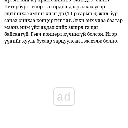
Петербург" спортын ордон дээр алхах үеэр
эцгийнхээ амийг хөнөөсөн өдөр (10-р сарын 6) жил бүр
санах ойнхаа концертыг өгдөг. Зөвхөн анх удаа баатар
маань ийм үйл явдал хийх зөвшөөрөл өгөх цаг
байсангүй. Гэвч концерт хүчингүй болсон. Игор
үүнийг хууль бусаар зарцуулсан гэж хэлж болно.
ad