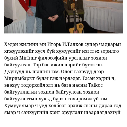
Хэдэн жилийн өмнө Игорь И.Талков супер чадварыг
хөгжүүлэхийг хүсч буй хүмүүсийг нэгтгэх зорилго
бүхий MirImir философийн урсгалыг зохион
байгуулсан. Тэр бас ижил нэрийг бүтээсэн.
Дуунууд нь шашин юм. Олон газрууд дээр
Миримбарыг бүлэг гэж нэрлэдэг. Гэсэн хэдий ч,
энэхүү тодорхойлолт нь бага насны Talkoc
байгууллагын зохион байгуулсан зохион
байгуулалтын хувьд бүрэн тохиромжгүй юм.
Хүмүүс ямар ч үед холбоог орхиж явсны дараа тэд
ямар ч санхүүгийн хөрөнгө оруулалт шаардагдахгүй.