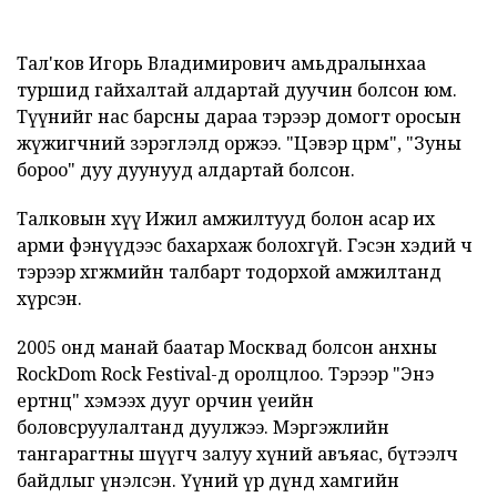
Тал'ков Игорь Владимирович амьдралынхаа
туршид гайхалтай алдартай дуучин болсон юм.
Түүнийг нас барсны дараа тэрээр домогт оросын
жүжигчний зэрэглэлд оржээ. "Цэвэр цөөрөм", "Зуны
бороо" дуу дуунууд алдартай болсон.
Талковын хүү
Ижил амжилтууд болон асар их
арми фэнүүдээс бахархаж болохгүй. Гэсэн хэдий ч
тэрээр хөгжмийн талбарт тодорхой амжилтанд
хүрсэн.
2005 онд манай баатар Москвад болсон анхны
RockDom Rock Festival-д оролцлоо. Тэрээр "Энэ
ертөнц" хэмээх дууг орчин үеийн
боловсруулалтанд дуулжээ. Мэргэжлийн
тангарагтны шүүгч залуу хүний авъяас, бүтээлч
байдлыг үнэлсэн. Үүний үр дүнд хамгийн