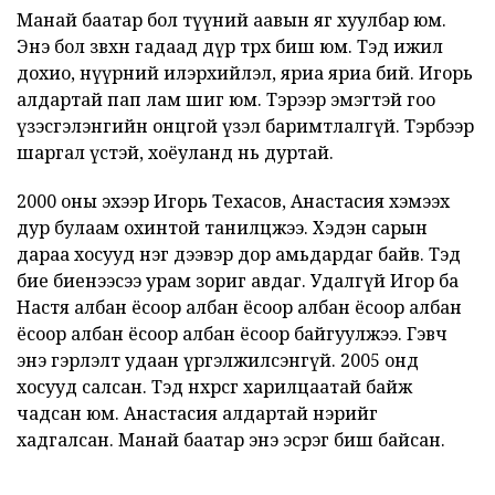
Манай баатар бол түүний аавын яг хуулбар юм.
Энэ бол зөвхөн гадаад дүр төрх биш юм. Тэд ижил
дохио, нүүрний илэрхийлэл, яриа яриа бий. Игорь
алдартай пап лам шиг юм. Тэрээр эмэгтэй гоо
үзэсгэлэнгийн онцгой үзэл баримтлалгүй. Тэрбээр
шаргал үстэй, хоёуланд нь дуртай.
2000 оны эхээр Игорь Техасов, Анастасия хэмээх
дур булаам охинтой танилцжээ. Хэдэн сарын
дараа хосууд нэг дээвэр дор амьдардаг байв. Тэд
бие биенээсээ урам зориг авдаг. Удалгүй Игор ба
Настя албан ёсоор албан ёсоор албан ёсоор албан
ёсоор албан ёсоор албан ёсоор байгуулжээ. Гэвч
энэ гэрлэлт удаан үргэлжилсэнгүй. 2005 онд
хосууд салсан. Тэд нөхөрсөг харилцаатай байж
чадсан юм. Анастасия алдартай нэрийг
хадгалсан. Манай баатар энэ эсрэг биш байсан.