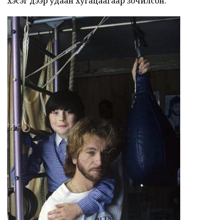
хэсэг дээр удаан хугацаагаар зочилсон.