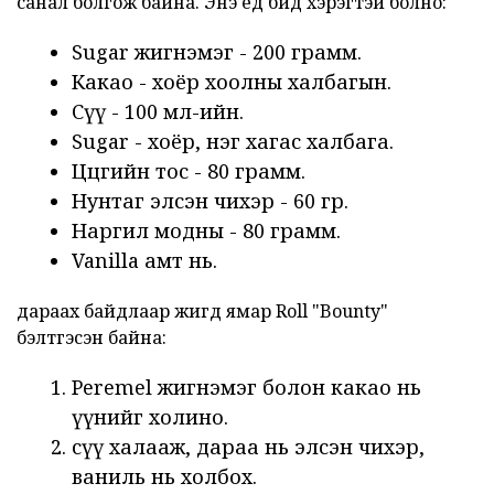
санал болгож байна. Энэ үед бид хэрэгтэй болно:
Sugar жигнэмэг - 200 грамм.
Какао - хоёр хоолны халбагын.
Сүү - 100 мл-ийн.
Sugar - хоёр, нэг хагас халбага.
Цөцгийн тос - 80 грамм.
Нунтаг элсэн чихэр - 60 гр.
Наргил модны - 80 грамм.
Vanilla амт нь.
дараах байдлаар жигд ямар Roll "Bounty"
бэлтгэсэн байна:
Peremel жигнэмэг болон какао нь
үүнийг холино.
сүү халааж, дараа нь элсэн чихэр,
ваниль нь холбох.