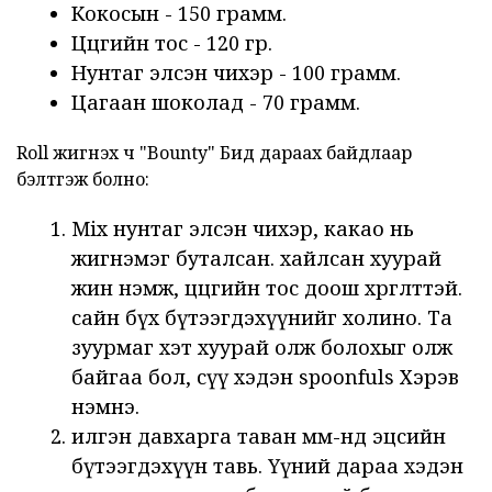
Кокосын - 150 грамм.
Цөцгийн тос - 120 гр.
Нунтаг элсэн чихэр - 100 грамм.
Цагаан шоколад - 70 грамм.
Roll жигнэх ч "Bounty" Бид дараах байдлаар
бэлтгэж болно:
Mix нунтаг элсэн чихэр, какао нь
жигнэмэг буталсан. хайлсан хуурай
жин нэмж, цөцгийн тос доош хөргөлттэй.
сайн бүх бүтээгдэхүүнийг холино. Та
зуурмаг хэт хуурай олж болохыг олж
байгаа бол, сүү хэдэн spoonfuls Хэрэв
нэмнэ.
илгэн давхарга таван мм-нд эцсийн
бүтээгдэхүүн тавь. Үүний дараа хэдэн