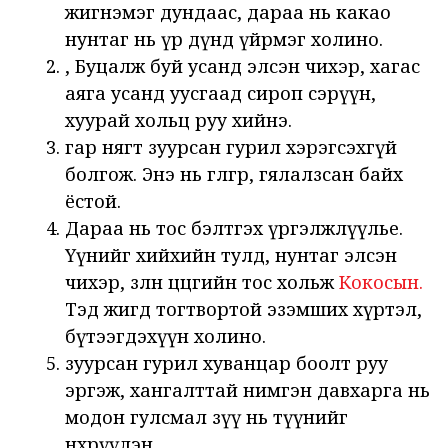
жигнэмэг дундаас, дараа нь какао
нунтаг нь үр дүнд үйрмэг холино.
, Буцалж буй усанд элсэн чихэр, хагас
аяга усанд уусгаад сироп сэрүүн,
хуурай хольц руу хийнэ.
гар нягт зуурсан гурил хэрэгсэхгүй
болгож. Энэ нь гөлгөр, гялалзсан байх
ёстой.
Дараа нь тос бэлтгэх үргэлжлүүлье.
Үүнийг хийхийн тулд, нунтаг элсэн
чихэр, зөөлөн цөцгийн тос хольж
Кокосын.
Тэд жигд тогтвортой эзэмших хүртэл,
бүтээгдэхүүн холино.
зуурсан гурил хуванцар боолт руу
эргэж, хангалттай нимгэн давхарга нь
модон гулсмал зүү нь түүнийг
өнхрүүлэн.