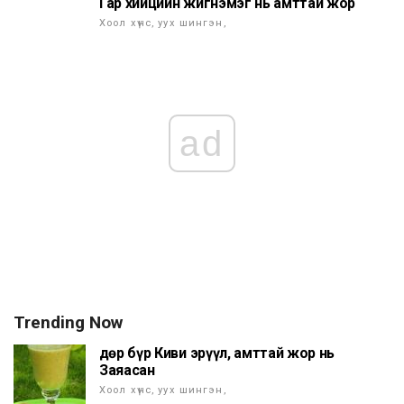
Гар хийцийн жигнэмэг нь амттай жор
Хоол хүнс, уух шингэн,
ad
Trending Now
Өдөр бүр Киви эрүүл, амттай жор нь
Заяасан
Хоол хүнс, уух шингэн,