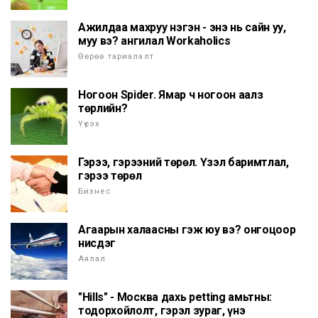
Ажилдаа махруу нэгэн - энэ нь сайн уу,
муу вэ? ангилал Workaholics
Өөрөө тариалалт
Ногоон Spider. Ямар ч ногоон аалз
төрлийн?
Үүсэх
Гэрээ, гэрээний төрөл. Үзэл баримтлал,
гэрээ төрөл
Бизнес
Агаарын халаасны гэж юу вэ? онгоцоор
нисдэг
Аялал
"Hills" - Москва дахь petting амьтны:
тодорхойлолт, гэрэл зураг, үнэ