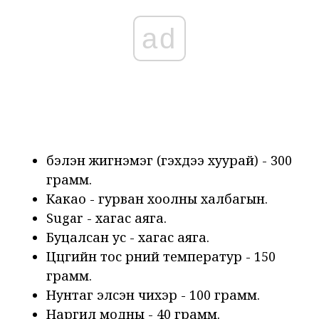
ad
бэлэн жигнэмэг (гэхдээ хуурай) - 300
грамм.
Какао - гурван хоолны халбагын.
Sugar - хагас аяга.
Буцалсан ус - хагас аяга.
Цөцгийн тос өрөөний температур - 150
грамм.
Нунтаг элсэн чихэр - 100 грамм.
Наргил модны - 40 грамм.