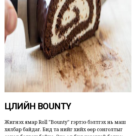
ad
ЦӨЛИЙН BOUNTY
Жигнэх ямар Roll "Bounty" гэртээ бэлтгэх нь маш
хялбар байдаг. Бид та үүнийг хийх өөр сонголтыг