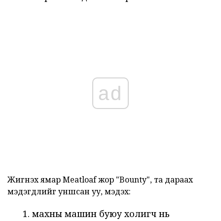
ad
Жигнэх ямар Meatloaf жор "Bounty", та дараах
мэдэгдлийг уншсан уу, мэдэх:
махны машин буюу холигч нь