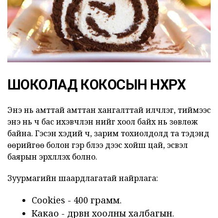
ШОКОЛАД КОКОСЫН ӨНХРӨХ
Энэ нь амттай амттан хангалттай илчлэг, тиймээс
энэ нь ч бас ихэвчлэн үүнийг хоол байх нь зөвлөж
байна. Гэсэн хэдий ч, зарим тохиолдолд та тэдэнд
өөрийгөө болон гэр бүлээ үдээс хойш цай, эсвэл
баярын эрхлүүлэх болно.
Зуурмагийн шаардлагатай найрлага:
Cookies - 400 грамм.
Какао - дөрвөн хоолны халбагын.