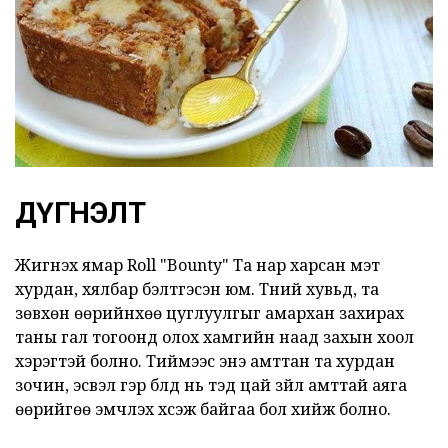
ДҮГНЭЛТ
Жигнэх ямар Roll "Bounty" Та нар харсан мэт
хурдан, хялбар бэлтгэсэн юм. Түүний хувьд, та
зөвхөн өөрийнхөө цуглуулгыг амархан захирах
таны гал тогоонд олох хамгийн наад захын хоол
хэрэгтэй болно. Тиймээс энэ амттан та хурдан
зочин, эсвэл гэр бүлд нь тэд цай зүйл амттай аяга
өөрийгөө эмчлэх хүсэж байгаа бол хийж болно.