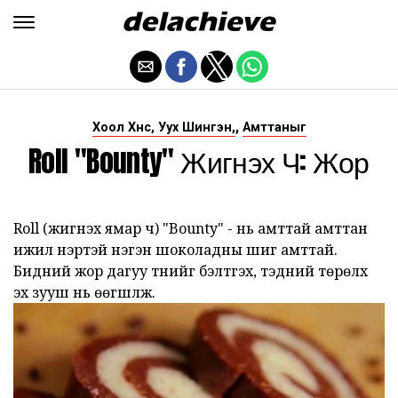
,
Хоол Хүнс, Уух Шингэн,
Амттаныг
Roll "Bounty" Жигнэх Ч: Жор
Roll (жигнэх ямар ч) "Bounty" - нь амттай амттан
ижил нэртэй нэгэн шоколадны шиг амттай.
Бидний жор дагуу түүнийг бэлтгэх, тэдний төрөлх
эх зууш нь өөгшүүлж.