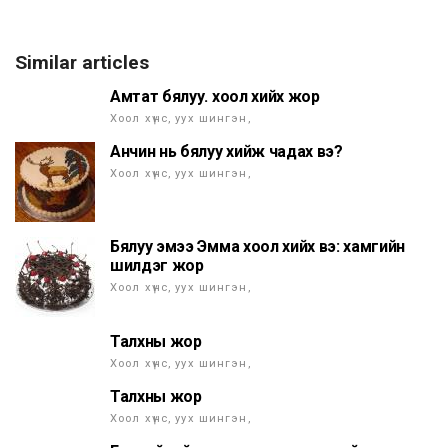
Similar articles
Амтат бялуу. хоол хийх жор
Хоол хүнс, уух шингэн,
Анчин нь бялуу хийж чадах вэ?
Хоол хүнс, уух шингэн,
Бялуу эмээ Эмма хоол хийх вэ: хамгийн
шилдэг жор
Хоол хүнс, уух шингэн,
Талхны жор
Хоол хүнс, уух шингэн,
Талхны жор
Хоол хүнс, уух шингэн,