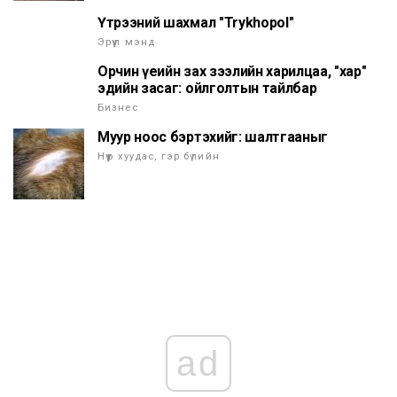
Үтрээний шахмал "Trykhopol"
Эрүүл мэнд
Орчин үеийн зах зээлийн харилцаа, "хар"
эдийн засаг: ойлголтын тайлбар
Бизнес
Муур ноос бэртэхийг: шалтгааныг
Нүүр хуудас, гэр бүлийн
ad