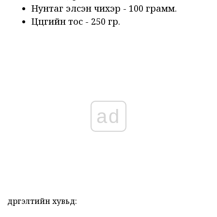
Нунтаг элсэн чихэр - 100 грамм.
Цөцгийн тос - 250 гр.
ad
дүүргэлтийн хувьд: