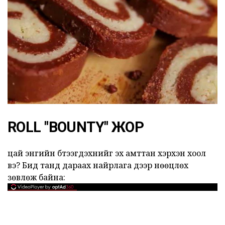
ROLL "BOUNTY" ЖОР
цай энгийн бүтээгдэхүүнийг эх амттан хэрхэн хоол
вэ? Бид танд дараах найрлага дээр нөөцлөх
зөвлөж байна: