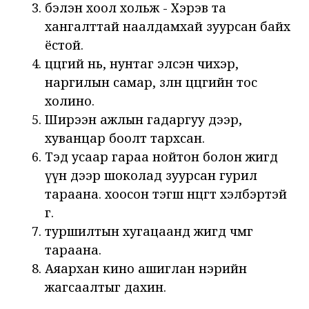
бэлэн хоол хольж - Хэрэв та
хангалттай наалдамхай зуурсан байх
ёстой.
цөцгий нь, нунтаг элсэн чихэр,
наргилын самар, зөөлөн цөцгийн тос
холино.
Ширээн ажлын гадаргуу дээр,
хуванцар боолт тархсан.
Тэд усаар гараа нойтон болон жигд
үүн дээр шоколад зуурсан гурил
тараана. хоосон тэгш өнцөгт хэлбэртэй
өг.
туршилтын хугацаанд жигд чөмөг
тараана.
Аяархан кино ашиглан нэрийн
жагсаалтыг дахин.