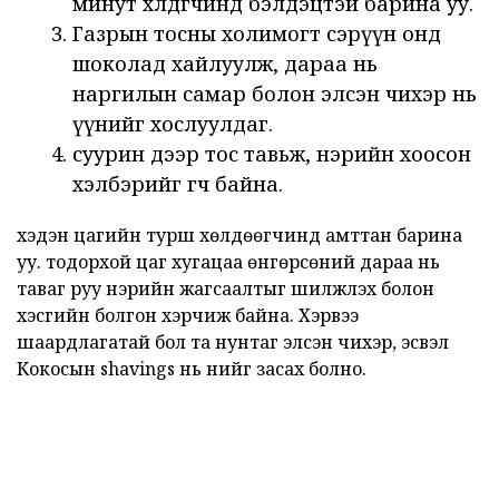
минут хөлдөөгчинд бэлдэцтэй барина уу.
Газрын тосны холимогт сэрүүн онд
шоколад хайлуулж, дараа нь
наргилын самар болон элсэн чихэр нь
үүнийг хослуулдаг.
суурин дээр тос тавьж, нэрийн хоосон
хэлбэрийг өгч байна.
хэдэн цагийн турш хөлдөөгчинд амттан барина
уу. тодорхой цаг хугацаа өнгөрсөний дараа нь
таваг руу нэрийн жагсаалтыг шилжүүлэх болон
хэсгийн болгон хэрчиж байна. Хэрвээ
шаардлагатай бол та нунтаг элсэн чихэр, эсвэл
Кокосын shavings нь үүнийг засах болно.