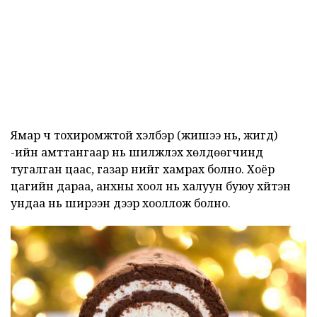
Ямар ч тохиромжтой хэлбэр (жишээ нь, жигд)
-ийн амттангаар нь шилжүүлэх хөлдөөгчинд
тугалган цаас, газар үүнийг хамрах болно. Хоёр
цагийн дараа, анхны хоол нь халуун буюу хүйтэн
ундаа нь ширээн дээр хооллож болно.