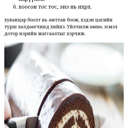
хоосон тос тос, энэ нь өнхрөх.
хуванцар боолт нь амттан боож, хэдэн цагийн
турш хөлдөөгчинд хийнэ. Үйлчилж өмнө, зүсмэл
дотор нэрийн жагсаалтыг хэрчиж.