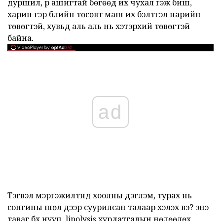
дуршил, үр ашигтай бөгөөд их чухал гэж биш,
харин гэр бүлийн төсөвт маш их бэлтгэл нарийн
төвөгтэй, хувьд аль аль нь хэтэрхий төвөгтэй
байна.
ad
Тэгвэл мэргэжилтнүүд хоолны дэглэм, турах нь
сонгины шөл дээр суурилсан талаар хэлэх вэ? энэ
таваг бүх нууц, lipolysis хурдатгалын нөлөөлөх