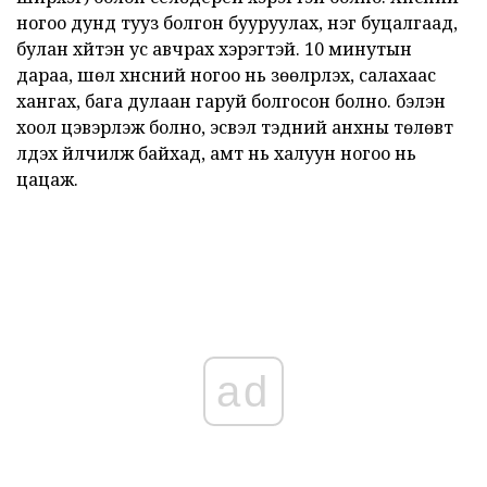
ногоо дунд тууз болгон бууруулах, нэг буцалгаад,
булан хүйтэн ус авчрах хэрэгтэй. 10 минутын
дараа, шөл хүнсний ногоо нь зөөлрүүлэх, салахаас
хангах, бага дулаан гаруй болгосон болно. бэлэн
хоол цэвэрлэж болно, эсвэл тэдний анхны төлөвт
үлдэх үйлчилж байхад, амт нь халуун ногоо нь
цацаж.
ad