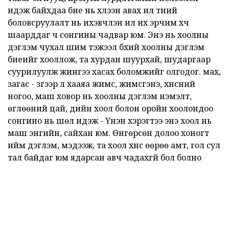
идэж байхдаа бие нь хүлээн авах илүү түүний
боловсруулалт нь ихэвчлэн илүү их эрчим хүч
шаарддаг ч сонгины чадвар юм. Энэ нь хоолны
дэглэм чухал шим тэжээл бүхий хоолны дэглэм
биеийг хооллож, та хурдан шуурхай, шударгаар
суурилуулж жингээ хасах боломжийг олгодог. мах,
загас - зүгээр л хааяа жимс, жимсгэнэ, хүнсний
ногоо, маш ховор нь хоолны дэглэм нэмэлт,
өглөөний цай, үдийн хоол болон оройн хоолондоо
сонгино нь шөл идэж - Үнэн хэрэгтээ энэ хоол нь
маш энгийн, сайхан юм. Өнгөрсөн долоо хоногт
ийм дэглэм, мэдээж, та хоол хүнс өөрөө амт, гол сул
тал байдаг юм ядарсан авч чадахгүй бол болно