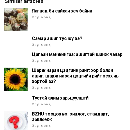
Similar articles
Яагаад би сайхан хүсч байна
Эрүүл мэнд
Самар ашиг тус юу вэ?
Эрүүл мэнд
Цагаан манжингаа: ашигтай шинж чанар
Эрүүл мэнд
Шарж наран цэцгийн үрийг: хор болон
ашиг. шарж наран цэцгийн үрийг эсэх нь
хортой вэ?
Эрүүл мэнд
Тустай алим харьцуулшгүй
Эрүүл мэнд
BZHU тооцох вэ: онцлог, стандарт,
зөвлөмж
Эрүүл мэнд