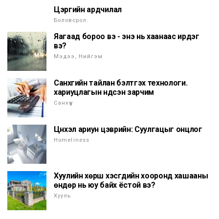
Цэргийн ардчилал
Боловсрол:
Яагаад бороо вэ - энэ нь хаанаас ирдэг
вэ?
Мэдээ, Нийгэм
Санхүүгийн тайлан бэлтгэх технологи.
хариуцлагын үндсэн зарчим
Санхүү
Цүнхэл ариун цэврийн: Суулгацыг онцлог
Homeliness
Хуулийн хөрш хэсгүүдийн хооронд хашааны
өндөр нь юу байх ёстой вэ?
Хууль