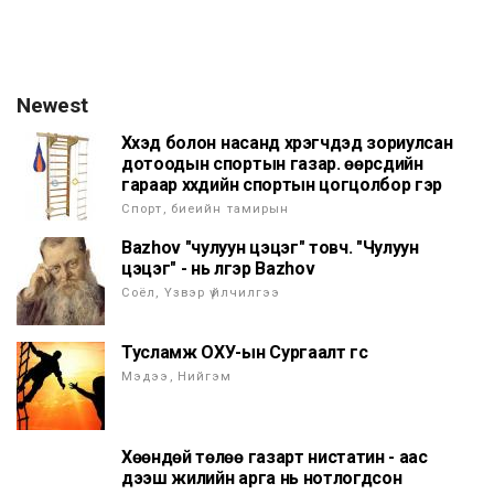
Newest
Хүүхэд болон насанд хүрэгчдэд зориулсан
дотоодын спортын газар. өөрсдийн
гараар хүүхдийн спортын цогцолбор гэр
Спорт, биеийн тамирын
Bazhov "чулуун цэцэг" товч. "Чулуун
цэцэг" - нь үлгэр Bazhov
Соёл, Үзвэр үйлчилгээ
Тусламж ОХУ-ын Сургаалт үгс
Мэдээ, Нийгэм
Хөөндөй төлөө газарт нистатин - аас
дээш жилийн арга нь нотлогдсон