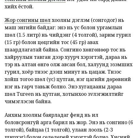
хийх ёстой.
Жор сонгины шөл
хоолны дэглэм (сонгодог) нь
маш энгийн байдаг: энэ нь ус болон ургамлын
шөл (1.5 литр) нь чийдэнг (4 толгой), зарим гурил
(15 гр) болон цөцгийн тос (45 гр) авах
шаардлагатай байна. Сонгино хөнгөнөөр тос нь
хайруулын тавган дээр хуурч хэрэгтэй, дараа нь
тэр нь алтан өнгө олж авсан бол, халуунд эзэмших
гурил, хоёр түүнээс дээш минут нь цацаж. Түүнээс
хойш тогоо шөл (ус) цутган, нэг цагийн дөрөвний
нэг нь гарч тавьж болно. Энэ хугацааны дараа
шөл Tureen нь цутган, хотынхоо зvлэгжилтийг
чимэглэсэн байна.
Анхны хоолны баярладаг фенүүд нь илүү
боловсронгуй арга барил нь жор. Энэ нь сонгино (6
толгой), байцаа (1 толгой), улаан лооль (2-3
ширхэг) болон селөдерей хэрэгтэй болно. Хүнсний