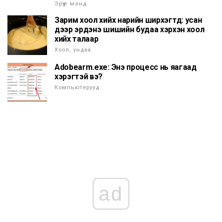
Эрүүл мэнд
Зарим хоол хийх нарийн ширхэгтүүд: усан
дээр эрдэнэ шишийн будаа хэрхэн хоол
хийх талаар
Хоол, ундаа
Adobearm.exe: Энэ процесс нь яагаад
хэрэгтэй вэ?
Компьютерууд
ad