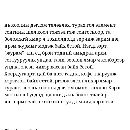
нь хоолны дэглэм төлөвлөх, турах гол элемент
сонгины шөл хоол тэжээл гэж сонгосноор, та
боломжгүй ямар ч тохиолдолд зөрчиж зарим нэг
дүрэм журмыг мэдэж байх ёстой. Нэгдүгээрт,
"журам" -ын үед бүрэн тэдний амьдрал архи,
согтууруулах ундаа, талх, зөөлөн ямар ч хэлбэрээр
ундаа, элсэн чихэр хассан байх ёстой.
Хоёрдугаарт, цай ба үүнээс гадна, кофе тааруулж
хэрэглэж байх ёстой, үргэлж элсэн чихэр ямар.
гуравт, энэ нь хоолны дэглэм өмнө, түүнчлэн Хэрэв
мэт олон бусдад, цаашид аль болох таагүй үр
дагаврыг зайлсхийхийн тулд эмчид хэрэгтэй.