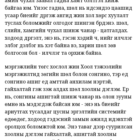
амин чухал заавал гадна хамт бэлтгэл хийж
байгаа юм. Үүнээс гадна, шөл нь үндсэндээ цаашид
усаар биеийг дүүргэж ангид жин хол хөрс хуулалт
туслах боломжийг олгодог шингэн бүрдэнэ. шөл,
сүүлийн, хамгийн чухал шинж чанар - цатгалдах.
ходоод дүүргэлт, энэ нь, гэсэн хэдий ч, үүнийг илчлэг
элбэг дэлбэг нь хэт байна вэ, харин шөл зөв
болгосон бол - илчлэг та орхиж байна.
мэргэжлийн төгс хослол жин Хоол тэжээлийн
мэргэжилтнүүд зөгийн шөл болон сонгино, тэр үед
сонгино ашиг үед амттай анхилам үнэртэй,
гайхалтай гэж үзэж алдах шөл хоолны дэглэм. Ер
нь, сонгины ашигтай шинж чанар нь олон зууны
өмнө нь мэдэгдэж байсан юм - энэ нь биеийг
ариутгах тусалдаг цусны эргэлтийн системийг
өдөөдөг, ходоод гэдэсний замын ажилд идэвхтэй
оролцох боломжтой юм. Энэ таваг дээр суурилсан
хоолны дэглэм гайхалтай, ашигтай хоолны