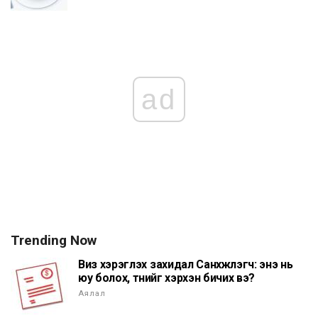
ad
Trending Now
Виз хэрэглэх захидал Санхүүжүүлэгч: энэ нь
юу болох, түүнийг хэрхэн бичих вэ?
Аялал