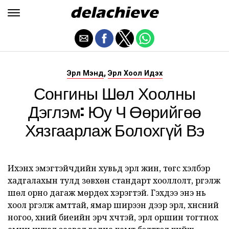
,
Эрүүл Мэнд
Эрүүл Хоол Идэх
Сонгины Шөл Хоолны
Дэглэм: Юу Ч Өөрийгөө
Хязгаарлаж Болохгүй Вэ
Ихэнх эмэгтэйчүүдийн хувьд эрүүл жин, төгс хэлбэр
хадгалахын тулд зөвхөн стандарт хооллолт, үргэлж
шөл орно дагаж мөрдөх хэрэгтэй. Гэхдээ энэ нь
хоол үргэлж амттай, ямар ширээн дээр эрүүл, хүнсний
ногоо, хүний биеийн эрч хүчтэй, эрүүл оршин тогтнох