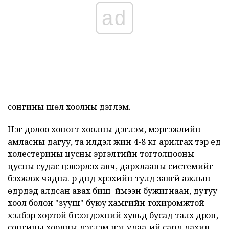
ad
сонгины шөл
хоолны дэглэм.
Нэг долоо хоногт хоолны дэглэм, мэргэжлийн
амласны дагуу, та илүүдэл жин 4-8 кг арилгах тэр үед
холестерины цусны эргэлтийн тогтолцооны
цусны судас цэвэрлэх авч, дархлааны системийг
бэхжүүлж чадна. үр дүнд хүрэхийн тулд завгүй ажлын
өдрүүдэд алдсан авах биш үү үймээн бужигнаан, дутуу
хоол болон "зууш" буюу хамгийн тохиромжтой
хэлбэр хортой бүтээгдэхүүний хувьд бусад талх дүүрэн,
сонгины хоолны дэглэм
нэг удаа-ий сард дахин